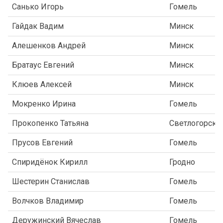
Санько Игорь
Гомель
Гайдак Вадим
Минск
Алешенков Андрей
Минск
Братаус Евгений
Минск
Клюев Алексей
Минск
Мокренко Ирина
Гомель
Прокопенко Татьяна
Светлогорск
Прусов Евгений
Гомель
Спиридёнок Кирилл
Гродно
Шестерин Станислав
Гомель
Волчков Владимир
Гомель
Деружинский Вячеслав
Гомель