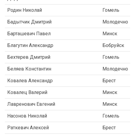
Родин Николай
Гомель
Бадытчик Дмитрий
Молодечно
Барташевич Павел
Минск
Благутин Александр
Бобруйск
Бехтерев Дмитрий
Гомель
Беляев Константин
Молодечно
Ковалев Александр
Брест
Ковалец Валерий
Минск
Лавренович Евгений
Минск
Насонов Николай
Гомель
Раткевич Алексей
Брест