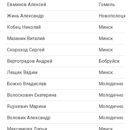
Евминов Алексей
Гомель
Жинь Александр
Новополоцк
Кобец Николай
Минск
Мазаник Виталий
Минск
Скороход Сергей
Минск
Вертоградов Андрей
Бобруйск
Лещик Вадим
Минск
Божко Владислав
Молодечно
Волоскович Екатерина
Молодечно
Яцукевич Марина
Молодечно
Воловик Александр
Молодечно
Максимова Дарья
Минск