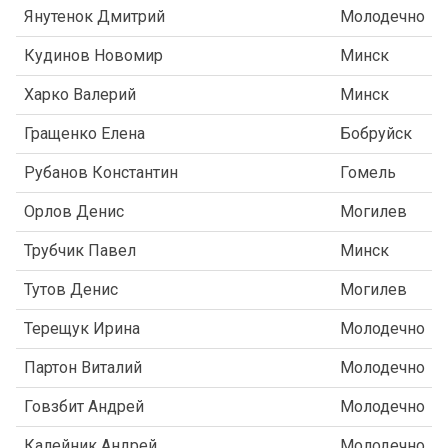
Янутенок Дмитрий
Молодечно
Кудинов Новомир
Минск
Харко Валерий
Минск
Гращенко Елена
Бобруйск
Рубанов Константин
Гомель
Орлов Денис
Могилев
Трубчик Павел
Минск
Тутов Денис
Могилев
Терещук Ирина
Молодечно
Партон Виталий
Молодечно
Говзбит Андрей
Молодечно
Калейник Андрей
Молодечно