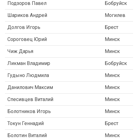
Подзоров Павел
Бобруйск
Шариков Андрей
Могилев
Долгов Игорь
Брест
Сороговец Юрий
Минск
Чиж Дарья
Минск
Ликман Владимир
Бобруйск
Гудыно Людмила
Минск
Данилович Максим
Минск
Спесивцев Виталий
Минск
Болотников Игорь
Минск
Токун Геннадий
Брест
Болотин Виталий
Минск