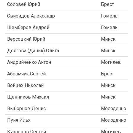
Соловей Юрий
Брест
Свиридов Александр
Гомель
Шемберов Андрей
Гомель
Версоцкий Юрий
Минск
Долгова (Даник) Ольга
Минск
Андрийченко Антон
Могилев
Абрамчук Сергей
Брест
Войцех Николай
Минск
Щенников Михаил
Минск
Выборнов Денис
Молодечно
Пуня Илья
Молодечно
Кузнецов Сергей
Могилев